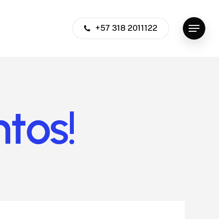
+57 318 2011122
Menu
tos!